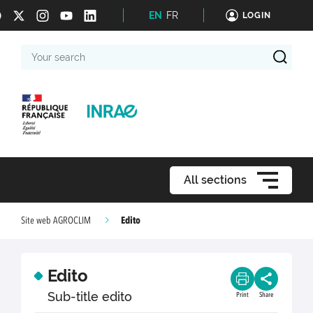
EN
FR
LOGIN
Your
search
All sections
Edito
Site web AGROCLIM
Edito
Sub-title edito
Print
Share